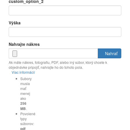
custom_option_2
Výška
Nahrajte nákres
Nahrať
Ak máte nákres, fotografiu, PDF, alebo iný súbor, ktorý chcete k
objednávke pripojiť, nahrajte ho do tohoto pola.
Viac informácií
Subory
musia
mať
menej
ako
256
MB
.
Povolené
typy
súborov:
pdf