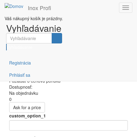
Inox Profi
Toggl
navig
Váš nákupný košík je prázdny.
Skočiť na hlavný obsah
Vyhľadávanie
SPK-1
Vyhľadávanie
Domov
Podstavce
SPK-1
Registrácia
SPK-1
Podstavec pod konvektomat
Prihlásiť sa
Požiadať o cenovú ponuku
Dostupnosť:
Na objednávku
0
Ask for a price
custom_option_1