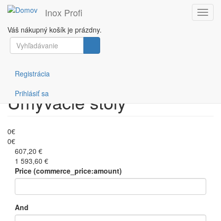
Inox Profi
Toggl
navig
Váš nákupný košík je prázdny.
Skočiť
Vyhľadávanie
Filtruj podľa ceny
na
hlavný
Vyhľadávanie
obsah
Registrácia
Prihlásiť sa
Umývacie stoly
0€
0€
607,20 €
1 593,60 €
Price (commerce_price:amount)
And