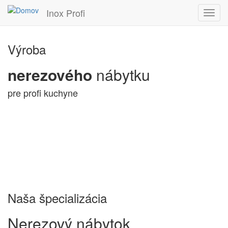
Inox Profi
Toggl
navig
Skočiť
Výroba
na
hlavný
obsah
nerezového
nábytku
pre profi kuchyne
Naša špecializácia
Nerezový nábytok