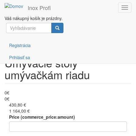
Inox Profi
Toggl
navig
Váš nákupný košík je prázdny.
Skočiť
Vyhľadávanie
Filtruj podľa ceny
na
hlavný
Vyhľadávanie
obsah
Registrácia
Prihlásiť sa
Umývacie stoly
umývačkám riadu
0€
0€
430,80 €
1 164,00 €
Price (commerce_price:amount)