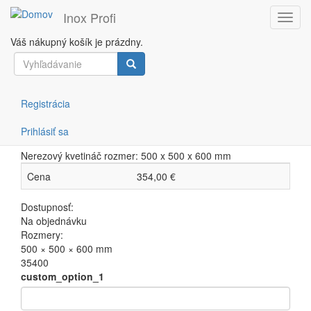
Inox Profi
Toggl
navig
Váš nákupný košík je prázdny.
Atlanta
Skočiť
Vyhľadávanie
na
hlavný
Vyhľadávanie
obsah
Domov
Registrácia
Záhradný sortiment
Atlanta
Prihlásiť sa
Atlanta
Nerezový kvetináč rozmer: 500 x 500 x 600 mm
Cena
354,00 €
Dostupnosť:
Na objednávku
Rozmery:
500 × 500 × 600 mm
35400
custom_option_1