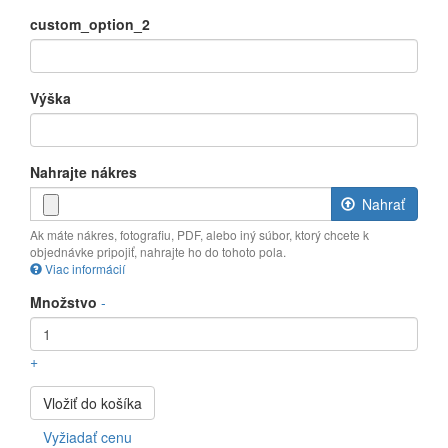
custom_option_2
Výška
Nahrajte nákres
Nahrať
Ak máte nákres, fotografiu, PDF, alebo iný súbor, ktorý chcete k
objednávke pripojiť, nahrajte ho do tohoto pola.
Viac informácií
Subory
Množstvo
-
musia
mať
menej
ako
+
256
MB
.
Vložiť do košíka
Povolené
typy
Vyžiadať cenu
súborov: