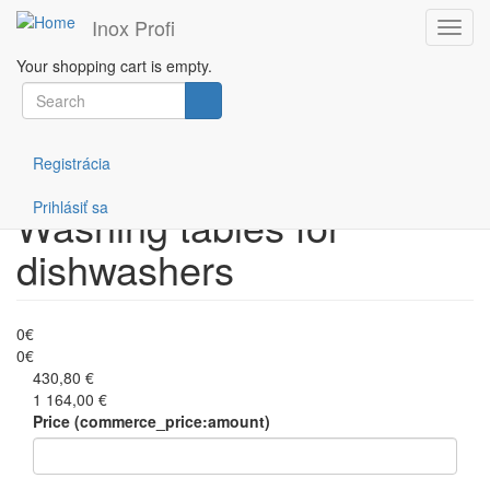
Inox Profi
Toggl
navig
Your shopping cart is empty.
Skip
Search
Filtruj podľa ceny
to
form
main
Search
content
Registrácia
Prihlásiť sa
Washing tables for
dishwashers
0€
0€
430,80 €
1 164,00 €
Price (commerce_price:amount)