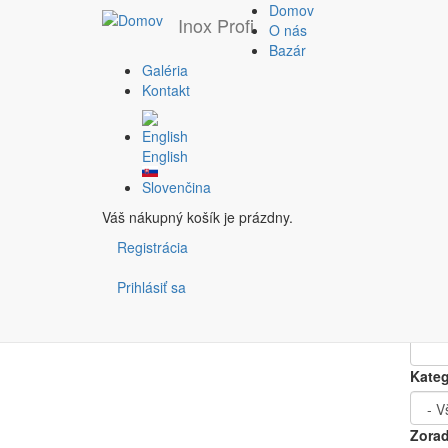
Domov
Inox Profi
O nás
Bazár
Galéria
Skočiť na hlavný obsah
Ohr
Kontakt
Filtruj podľa
ceny
English
0€
0€
Slovenčina
1 602
Váš nákupný košík je prázdny.
2 154
Price
Registrácia
Prihlásiť sa
And
Kateg
Zorad