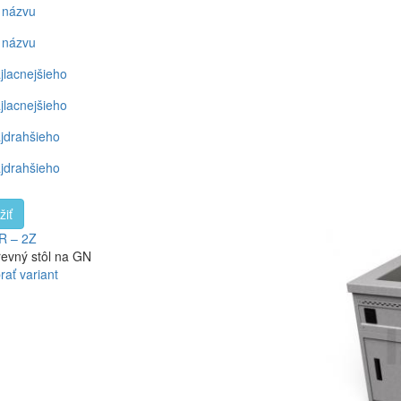
 názvu
 názvu
jlacnejšieho
jlacnejšieho
jdrahšieho
jdrahšieho
žiť
R – 2Z
evný stôl na GN
rať variant