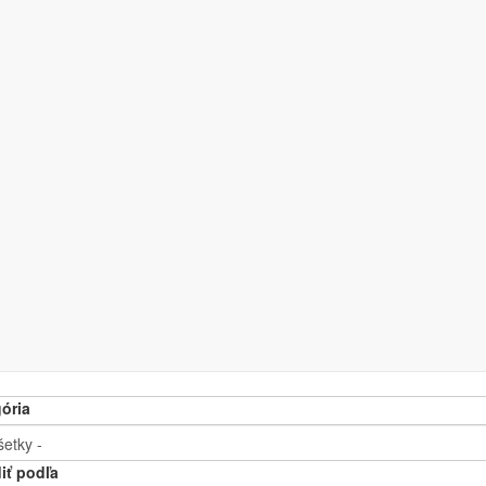
evné stoly-režony
,00 €
,00 €
 (commerce_price:amount)
ória
iť podľa