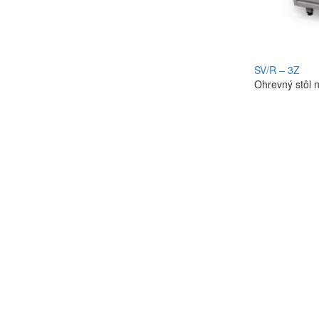
SV/R – 3Z
Ohrevný stôl 
Vybrať variant