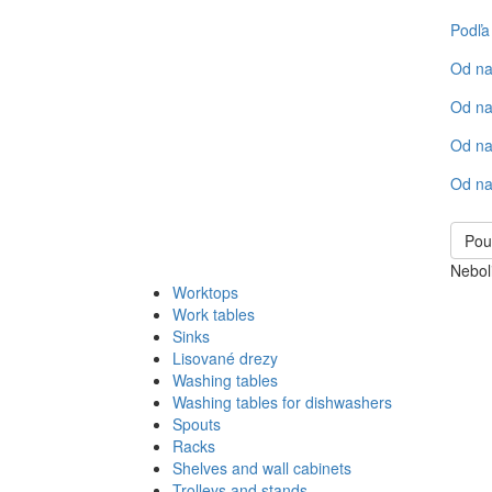
Podľa
Od na
Od na
Od na
Od na
Pou
Nebol
Worktops
Work tables
Sinks
Lisované drezy
Washing tables
Washing tables for dishwashers
Spouts
Racks
Shelves and wall cabinets
Trolleys and stands