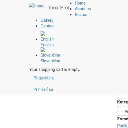
Home
Inox Profi
About us
Bazaar
Ele
Gallery
Skip
Filtruj podľa
Contact
to
main
ceny
content
0€
English
0€
1 110
1 110
Slovenčina
Price
Your shopping cart is empty.
Registrácia
And
Prihlásiť sa
Kateg
Zorad
Podľa