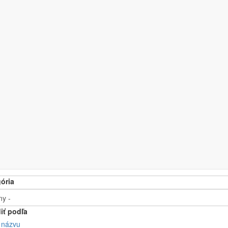
ctric heating chair
,00 €
,00 €
 (commerce_price:amount)
ória
iť podľa
 názvu