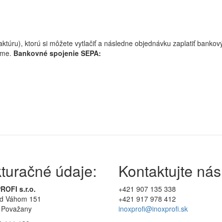
ktúru), ktorú si môžete vytlačiť a následne objednávku zaplatiť bank
eme.
Bankovné spojenie SEPA:
turačné údaje:
Kontaktujte nás
ROFI s.r.o.
+421 907 135 338
ad Váhom 151
+421 917 978 412
 Považany
inoxprofi@inoxprofi.sk