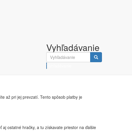
Vyhľadávanie
Vyhľadávanie
e zadáte údaje z Vašej karty. Akonáhle dokončíte
 až pri jej prevzatí. Tento spôsob platby je
aj ostatné hračky, a tu získavate priestor na ďalšie