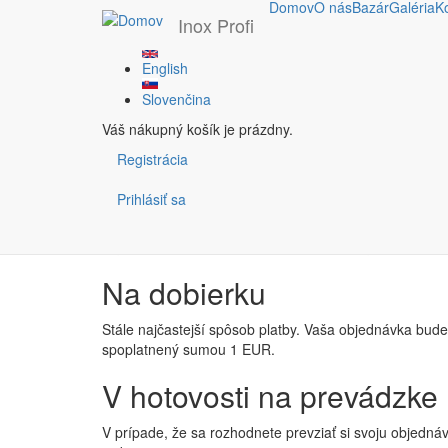
Domov
O nás
Bazár
Galéria
K
Inox Profi
English
Skočiť na hlavný obsah
Platba
Slovenčina
Váš nákupný košík je prázdny.
Registrácia
Cez platobnú bránu - plat
Prihlásiť sa
Ak zadáte v pokladni pri objednávaní túto možnosť, a
objednávku, my už vidíme úhradu a pracujeme na vyba
Na dobierku
Stále najčastejší spôsob platby. Vaša objednávka bude
spoplatnený sumou 1 EUR.
V hotovosti na prevádzke
V prípade, že sa rozhodnete prevziať si svoju objednáv