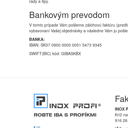
rady a tipy.
Bankovým prevodom
V tomto prípade Vám pošleme zálohovú faktúru (predfa
vybavovaní Vašej objednávky a následne Vám ju pošl
BANKA:
IBAN:
SK07 0900 0000 0051 5473 9345
SWIFT(BIC) kód: GIBASKBX
Fak
INOX P
Kríž n
916 26