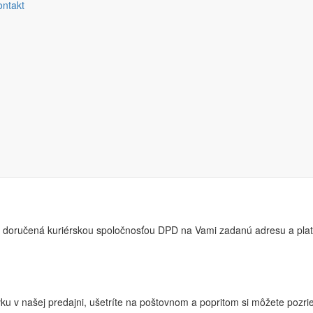
ontakt
ba kartou
utomaticky budete presmerovaný na bezpečnú platobnú bránu Barion, kd
vení zásielky.
 doručená kuriérskou spoločnosťou DPD na Vami zadanú adresu a platíte
ku v našej predajni, ušetríte na poštovnom a popritom si môžete pozrieť 