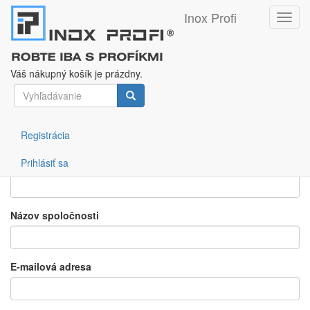
Inox Profi
Toggl
navig
Vyžiadať cenovú ponuku
Skočiť
na
Váš nákupný košík je prázdny.
hlavný
Vyhľadávanie
obsah
Pridané používateľom
admin
dňa St, 09/05/2018 - 02:23
Meno
Vyhľadávanie
Registrácia
Prihlásiť sa
Priezvisko
Názov spoločnosti
E-mailová adresa