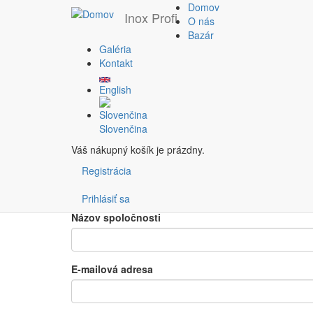
Domov
Inox Profi
O nás
Bazár
Vyžiadať cenovú pon
Galéria
Skočiť
Kontakt
na
hlavný
English
obsah
Pridané používateľom
admin
dňa St, 09/05/2018 - 02:
Meno
Slovenčina
Váš nákupný košík je prázdny.
Priezvisko
Registrácia
Prihlásiť sa
Názov spoločnosti
E-mailová adresa