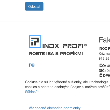
Odoslať
Fak
INOX P
Kríž n
916 26
IČO:
4
DIČ:
21
IČ DPH
Cookies nie sú len výborné sušienky, ale i technológi
cookies a ochrane osobných údajov si môžete prečíta
Súhlasím
Všeobecné obchodné podmienky