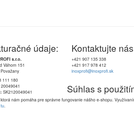
turačné údaje:
Kontaktujte nás
ROFI s.r.o.
+421 907 135 338
ad Váhom 151
+421 917 978 412
 Považany
inoxprofi@inoxprofi.sk
8 111 180
Súhlas s použit
20049041
:
SK2120049041
a, ktorá nám pomáha pre správne fungovanie nášho e-shopu. Využívaním
ť
tu
.