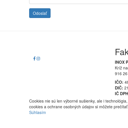
Odoslať
Fak
INOX P
Kríž n
916 26
IČO:
4
DIČ:
21
IČ DPH
Cookies nie sú len výborné sušienky, ale i technológi
cookies a ochrane osobných údajov si môžete prečíta
Súhlasím