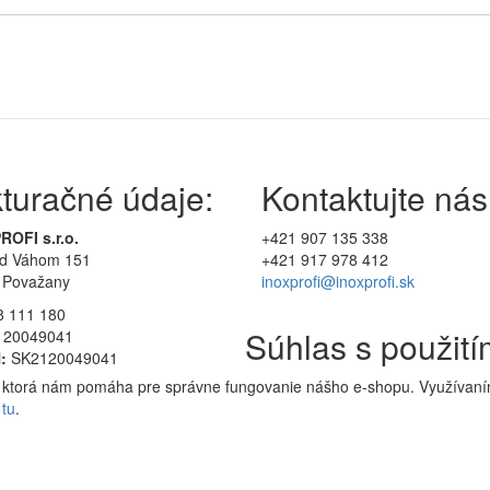
turačné údaje:
Kontaktujte nás
ROFI s.r.o.
+421 907 135 338
ad Váhom 151
+421 917 978 412
 Považany
inoxprofi@inoxprofi.sk
8 111 180
Súhlas s použit
20049041
:
SK2120049041
a, ktorá nám pomáha pre správne fungovanie nášho e-shopu. Využívaním
ť
tu
.