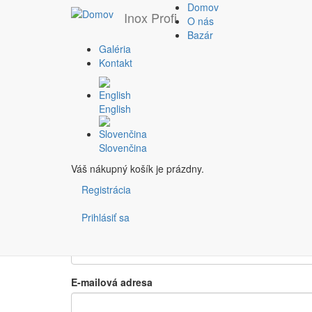
Domov
Inox Profi
O nás
Bazár
Galéria
Skočiť na hlavný obsah
Vyžiadať cenovú pon
Kontakt
English
Pridané používateľom
admin
dňa St, 09/05/2018 - 02:
Meno
Slovenčina
Váš nákupný košík je prázdny.
Priezvisko
Registrácia
Prihlásiť sa
Názov spoločnosti
E-mailová adresa