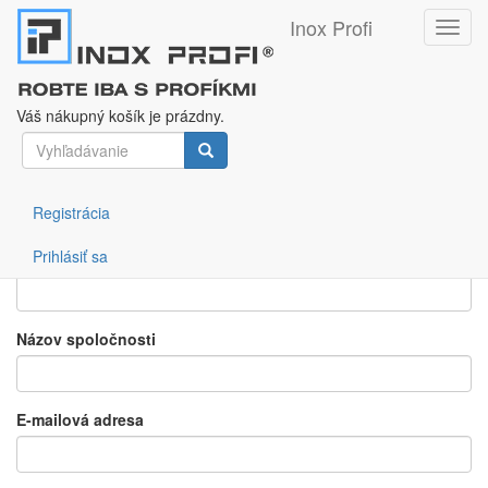
Inox Profi
Toggl
navig
Vyžiadať cenovú ponuku
Skočiť
na
Váš nákupný košík je prázdny.
hlavný
Vyhľadávanie
obsah
Pridané používateľom
admin
dňa St, 09/05/2018 - 02:23
Meno
Vyhľadávanie
Registrácia
Prihlásiť sa
Priezvisko
Názov spoločnosti
E-mailová adresa