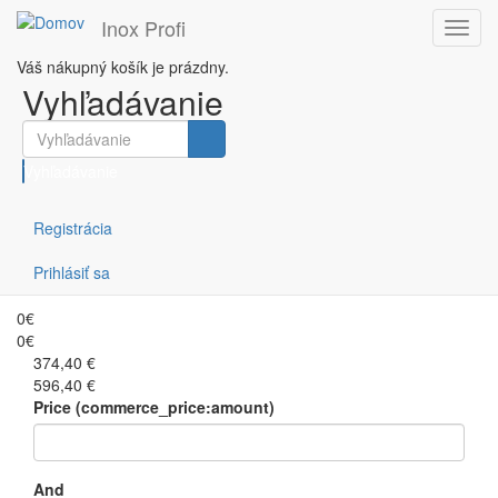
Inox Profi
Toggl
navig
Váš nákupný košík je prázdny.
Skočiť na hlavný obsah
Vyhľadávanie
Filtruj podľa ceny
Vyhľadávanie
Registrácia
Zvárané drezy
Prihlásiť sa
0€
0€
374,40 €
596,40 €
Price (commerce_price:amount)
And