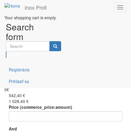
Inox Profi
Toggl
navig
Your shopping cart is empty.
Skip to main content
Search
Filtruj podľa ceny
form
Search
Lisované drezy
Registrácia
Prihlásiť sa
0€
0€
542,40 €
1 028,40 €
Price (commerce_price:amount)
And